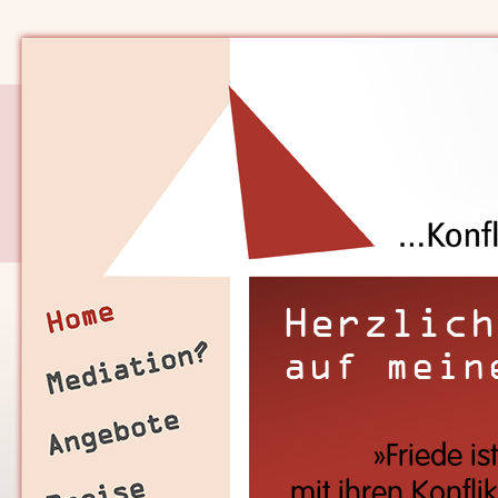
Herzlich
auf mein
»Friede i
mit ihren Konfli